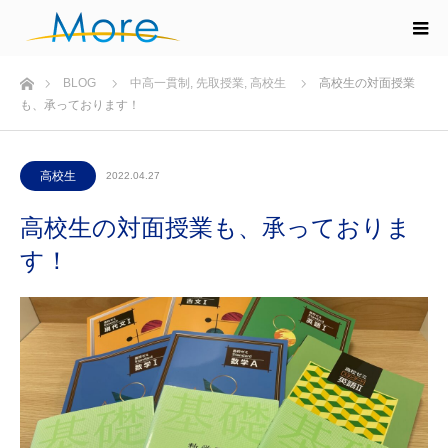
ホーム
BLOG
中高一貫制
,
先取授業
,
高校生
高校生の対面授業
も、承っております！
高校生
2022.04.27
高校生の対面授業も、承っておりま
す！