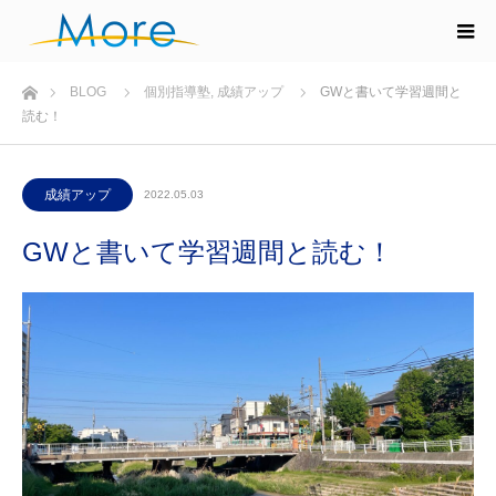
ホーム
BLOG
個別指導塾
,
成績アップ
GWと書いて学習週間と
読む！
成績アップ
2022.05.03
GWと書いて学習週間と読む！